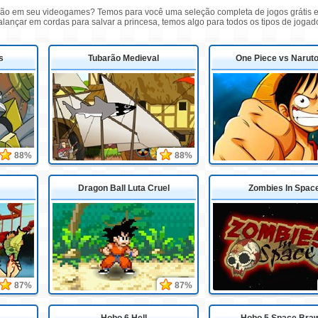
ão em seu videogames? Temos para você uma seleção completa de jogos grátis em
 balançar em cordas para salvar a princesa, temos algo para todos os tipos de jog
s
Tubarão Medieval
One Piece vs Naruto
88%
88%
Dragon Ball Luta Cruel
Zombies In Spac
87%
87%