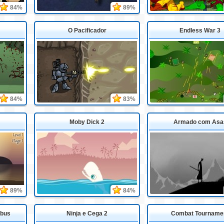
84%
89%
O Pacificador
Endless War 3
84%
83%
Moby Dick 2
Armado com Asa
89%
84%
ibus
Ninja e Cega 2
Combat Tourname