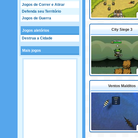
Jogos de Correr e Atirar
Defenda seu Território
Jogos de Guerra
City Siege 3
Jogos aletórios
Destrua a Cidade
Mais jogos
Ventos Malditos