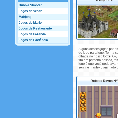
O Império 2
Bubble Shooter
Jogos de Vestir
Mahjong
Jogos do Mario
Jogos de Restaurante
Jogos de Fazenda
Jogos de Paciência
Alguns desses jogos podem 
de jogo para jogo. Tenha 
olhada no nosso
Boxe
. Ok
tiro em primeira pessoa, te
jogo é que você pode avança
servir e mantê-lo animado 
Reboco Revés NY