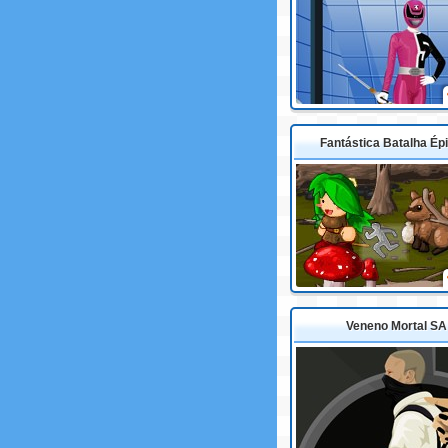
Fantástica Batalha Ép
Veneno Mortal SA