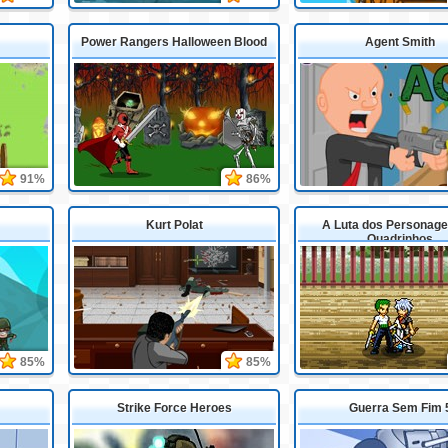
Power Rangers Halloween Blood
Agent Smith
91%
86%
Kurt Polat
A Luta dos Personage
Quadrinhos
85%
85%
Strike Force Heroes
Guerra Sem Fim 