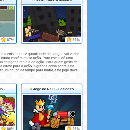
wls
Terceira Guerra Mundial
87%
86%
uma coisa ruim! A quantidade de sangue vai variar
 ainda contêm muita ação. Para estes, dê uma
sa categoria repleta de ação. Para quem gosta de
va direto para a ação. A grande coisa sobre este
iver um pouco de tempo para matar, este jogo deve
do 2
O Jogo do Rei 2 - Feiticeiro
86%
86%