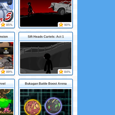
85%
90%
nsion
Sift Heads Cartels: Act 1
89%
84%
rvel
Bukagan Battle Boost Arena