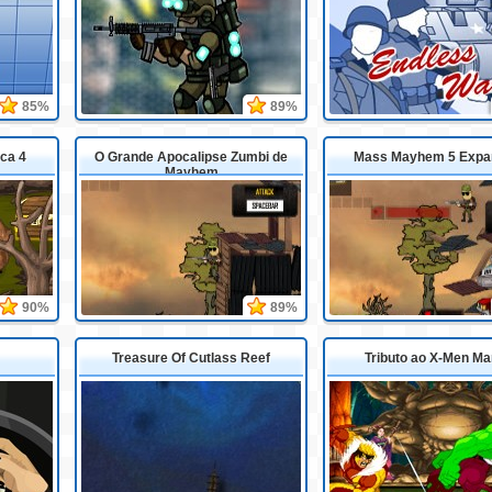
85%
89%
ica 4
O Grande Apocalipse Zumbi de
Mass Mayhem 5 Expa
Mayhem
90%
89%
Treasure Of Cutlass Reef
Tributo ao X-Men Ma