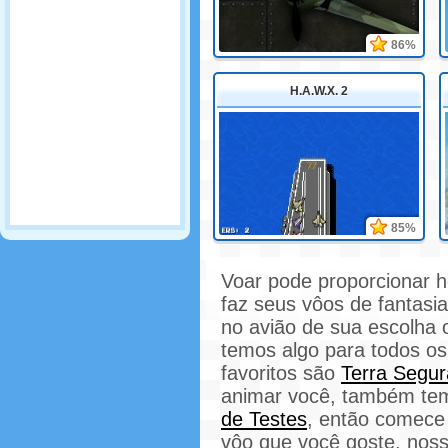
86%
H.A.W.X. 2
85%
Voar pode proporcionar h
faz seus vôos de fantasi
no avião de sua escolha 
temos algo para todos os
favoritos são
Terra Segur
animar você, também t
de Testes
, então comece 
vôo que você goste, noss