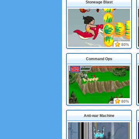
Stoneage Blast
80%
Command Ops
80%
Anti-war Machine