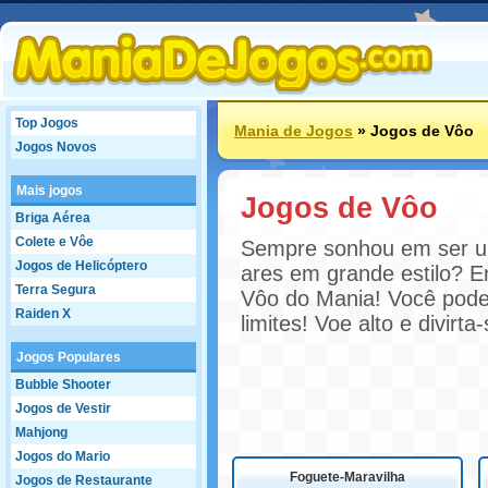
Top Jogos
Mania de Jogos
»
Jogos de Vôo
Jogos Novos
Mais jogos
Jogos de Vôo
Briga Aérea
Colete e Vôe
Sempre sonhou em ser um
Jogos de Helicóptero
ares em grande estilo? E
Terra Segura
Vôo do Mania! Você pode 
Raiden X
limites! Voe alto e divirt
Jogos Populares
Bubble Shooter
Jogos de Vestir
Mahjong
Jogos do Mario
Foguete-Maravilha
Jogos de Restaurante