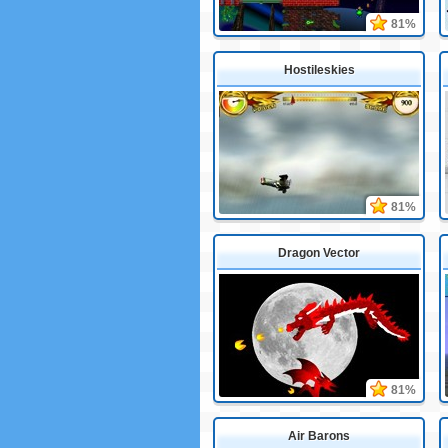
81%
Hostileskies
81%
Dragon Vector
81%
Air Barons