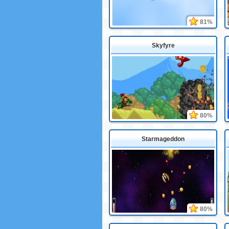
81%
Skyfyre
80%
Starmageddon
80%