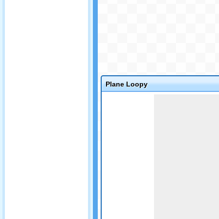
Plane Loopy
Game not loaded yet.