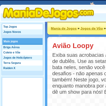
Top Jogos
Mania de Jogos
»
Jogos de Vôo
Jogos Novos
Mais jogos
Avião Loopy
Briga Aérea
Colete e Vôe
Exiba suas acrobacias 
Jogos de Helicóptero
de dublês. Use as seta
Terra Segura
bata neles, senão você 
Raiden X
desafios - não apenas 
também! Neste jogo, vo
enquanto manobra por a
dê um show para nós! É