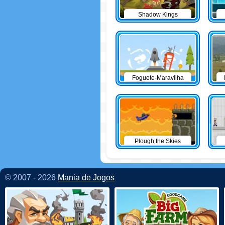
Shadow Kings
Foguete-Maravilha
Plough the Skies
© 2007 - 2026
Mania de Jogos