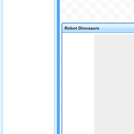
Robot Dinosaurs
Game not loaded yet.