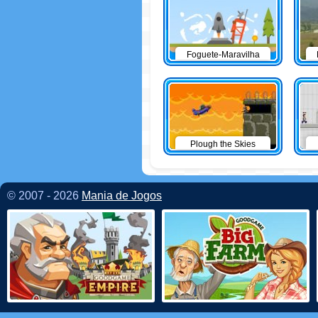
Foguete-Maravilha
Plough the Skies
© 2007 - 2026
Mania de Jogos