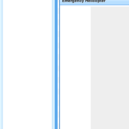
Emergency Helicopter
Game not loaded yet.