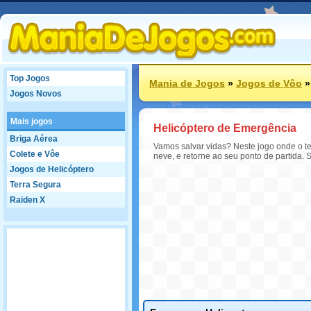
Top Jogos
Mania de Jogos
»
Jogos de Vôo
Jogos Novos
Mais jogos
Helicóptero de Emergência
Briga Aérea
Vamos salvar vidas? Neste jogo onde o te
Colete e Vôe
neve, e retorne ao seu ponto de partida. 
Jogos de Helicóptero
Terra Segura
Raiden X