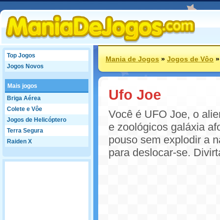
Top Jogos
Mania de Jogos
»
Jogos de Vôo
Jogos Novos
Mais jogos
Ufo Joe
Briga Aérea
Colete e Vôe
Você é UFO Joe, o alie
Jogos de Helicóptero
e zoológicos galáxia af
Terra Segura
pouso sem explodir a n
Raiden X
para deslocar-se. Divirt