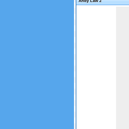
Andy Law 2
Game not loaded yet.