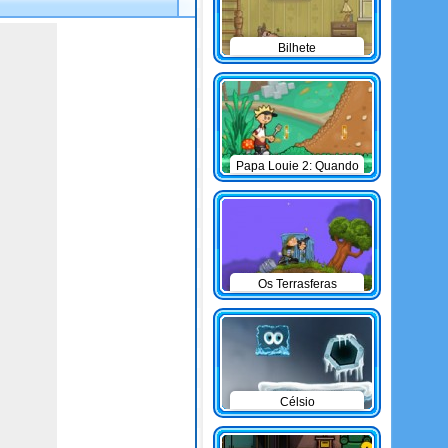
Bilhete
Papa Louie 2: Quando
os Hambúrgueres
Atacam
Os Terrasferas
Célsio