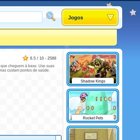
Jogos
8.5
/
10
-
2588
tes que cheguem à base. Use suas
, mas custam pontos de saúde.
Shadow Kings
Rocket Pets