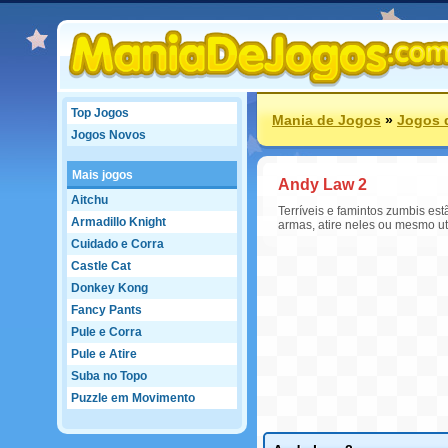
Top Jogos
Mania de Jogos
»
Jogos 
Jogos Novos
Mais jogos
Andy Law 2
Aitchu
Terríveis e famintos zumbis es
Armadillo Knight
armas, atire neles ou mesmo u
Cuidado e Corra
Castle Cat
Donkey Kong
Fancy Pants
Pule e Corra
Pule e Atire
Suba no Topo
Puzzle em Movimento