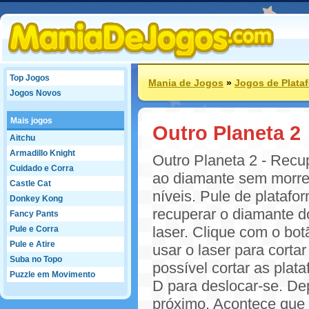
Top Jogos
Mania de Jogos
»
Jogos de Plata
Jogos Novos
Mais jogos
Outro Planeta 2
Aitchu
Armadillo Knight
Outro Planeta 2 - Recu
Cuidado e Corra
ao diamante sem morre
Castle Cat
níveis. Pule de platafo
Donkey Kong
recuperar o diamante d
Fancy Pants
laser. Clique com o bot
Pule e Corra
Pule e Atire
usar o laser para corta
Suba no Topo
possível cortar as plat
Puzzle em Movimento
D para deslocar-se. Dep
próximo. Acontece que 