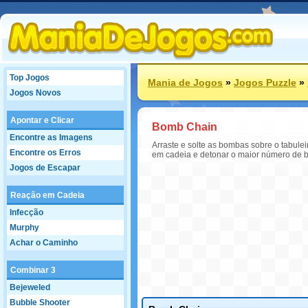
Top Jogos
Mania de Jogos
»
Jogos Puzzle
»
Jogos Novos
Apontar e Clicar
Bomb Chain
Encontre as Imagens
Arraste e solte as bombas sobre o tabule
Encontre os Erros
em cadeia e detonar o maior número de b
Jogos de Escapar
Reação em Cadeia
Infecção
Murphy
Achar o Caminho
Combinar 3
Bejeweled
Bubble Shooter