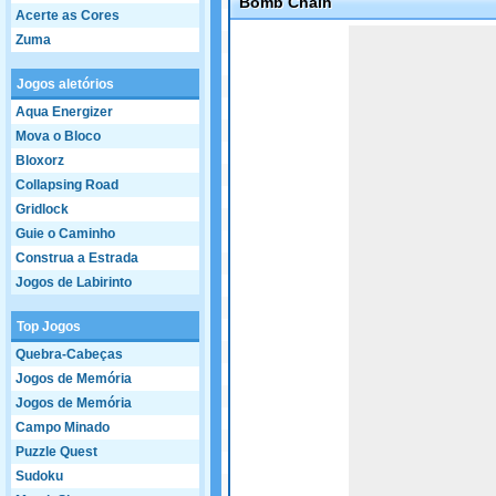
Bomb Chain
Acerte as Cores
Game not loaded yet.
Zuma
Jogos aletórios
Aqua Energizer
Mova o Bloco
Bloxorz
Collapsing Road
Gridlock
Guie o Caminho
Construa a Estrada
Jogos de Labirinto
Top Jogos
Quebra-Cabeças
Jogos de Memória
Jogos de Memória
Campo Minado
Puzzle Quest
Sudoku