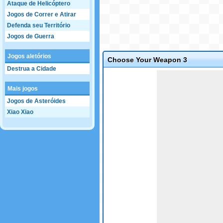
Ataque de Helicóptero
Jogos de Correr e Atirar
Defenda seu Território
Jogos de Guerra
Jogos aletórios
Choose Your Weapon 3
Destrua a Cidade
Game not loaded yet.
Mais jogos
Jogos de Asteróides
Xiao Xiao