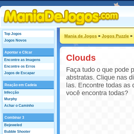
Top Jogos
Mania de Jogos
»
Jogos Puzzle
»
Jogos Novos
Apontar e Clicar
Clouds
Encontre as Imagens
Encontre os Erros
Faça tudo o que pode pa
Jogos de Escapar
abstratas. Clique nas 
las. Encontre todas as 
Reação em Cadeia
você encontra todas?
Infecção
Murphy
Achar o Caminho
Combinar 3
Bejeweled
Bubble Shooter