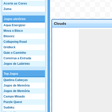
Acerte as Cores
Zuma
Jogos aletórios
Clouds
Aqua Energizer
Game not loaded yet.
Mova o Bloco
Bloxorz
Collapsing Road
Gridlock
Guie o Caminho
Construa a Estrada
Jogos de Labirinto
Top Jogos
Quebra-Cabeças
Jogos de Memória
Jogos de Memória
Campo Minado
Puzzle Quest
Sudoku