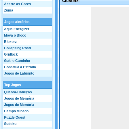
Clusterz!
Acerte as Cores
Game not loaded yet.
Zuma
Jogos aletórios
Aqua Energizer
Mova o Bloco
Bloxorz
Collapsing Road
Gridlock
Guie o Caminho
Construa a Estrada
Jogos de Labirinto
Top Jogos
Quebra-Cabeças
Jogos de Memória
Jogos de Memória
Campo Minado
Puzzle Quest
Sudoku