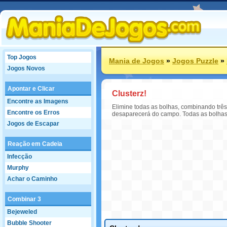
Top Jogos
Mania de Jogos
»
Jogos Puzzle
»
Jogos Novos
Apontar e Clicar
Clusterz!
Encontre as Imagens
Elimine todas as bolhas, combinando trê
Encontre os Erros
desaparecerá do campo. Todas as bolhas v
Jogos de Escapar
Reação em Cadeia
Infecção
Murphy
Achar o Caminho
Combinar 3
Bejeweled
Bubble Shooter