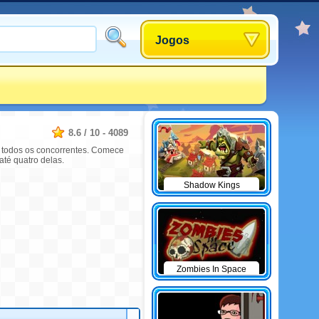
Jogos
8.6
/
10
-
4089
a todos os concorrentes. Comece
té quatro delas.
Shadow Kings
Zombies In Space