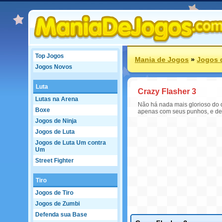
Top Jogos
Mania de Jogos
»
Jogos 
Jogos Novos
Luta
Crazy Flasher 3
Lutas na Arena
Não há nada mais glorioso do 
Boxe
apenas com seus punhos, e dep
Jogos de Ninja
Jogos de Luta
Jogos de Luta Um contra
Um
Street Fighter
Tiro
Jogos de Tiro
Jogos de Zumbi
Defenda sua Base