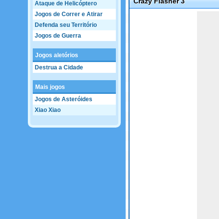
Crazy Flasher 3
Ataque de Helicóptero
Jogos de Correr e Atirar
Game not loaded yet.
Defenda seu Território
Jogos de Guerra
Jogos aletórios
Destrua a Cidade
Mais jogos
Jogos de Asteróides
Xiao Xiao