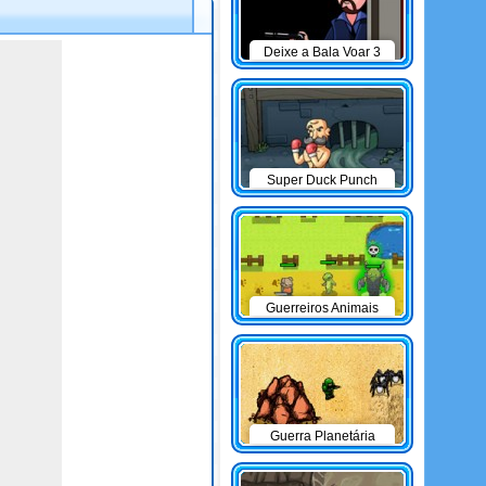
Deixe a Bala Voar 3
Super Duck Punch
Guerreiros Animais
Guerra Planetária