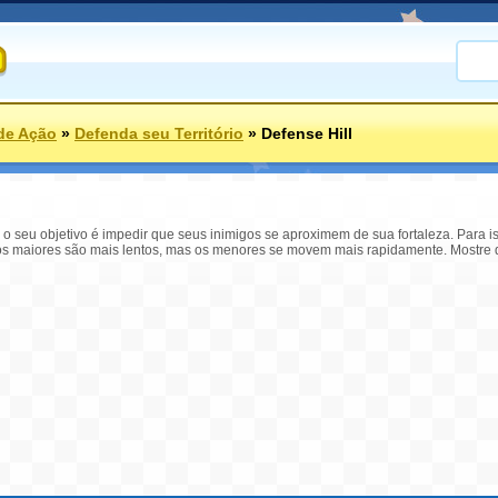
de Ação
»
Defenda seu Território
»
Defense Hill
 o seu objetivo é impedir que seus inimigos se aproximem de sua fortaleza. Para 
gos maiores são mais lentos, mas os menores se movem mais rapidamente. Mostre q