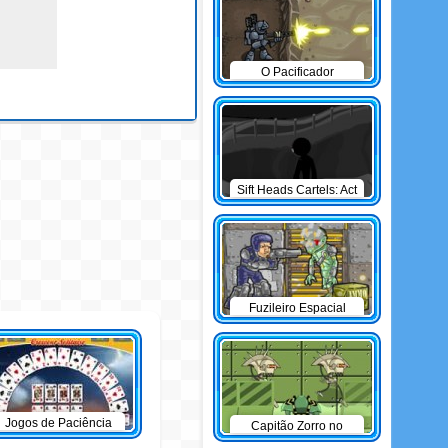
O Pacificador
Sift Heads Cartels: Act
1
Fuzileiro Espacial
Jogos de Paciência
Capitão Zorro no
Planeta Oxidado