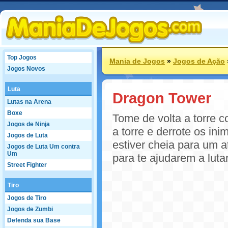
Top Jogos
Mania de Jogos
»
Jogos de Ação
Jogos Novos
Luta
Dragon Tower
Lutas na Arena
Boxe
Tome de volta a torre 
Jogos de Ninja
a torre e derrote os in
Jogos de Luta
estiver cheia para um 
Jogos de Luta Um contra
Um
para te ajudarem a luta
Street Fighter
Tiro
Jogos de Tiro
Jogos de Zumbi
Defenda sua Base