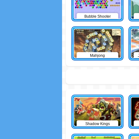
Bubble Shooter
Mahjong
Shadow Kings