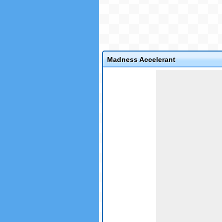
Madness Accelerant
Game not loaded yet.