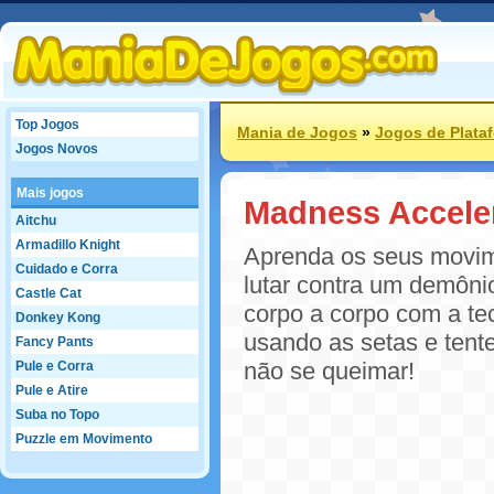
Top Jogos
Mania de Jogos
»
Jogos de Plata
Jogos Novos
Mais jogos
Madness Accele
Aitchu
Armadillo Knight
Aprenda os seus movim
Cuidado e Corra
lutar contra um demôn
Castle Cat
corpo a corpo com a te
Donkey Kong
usando as setas e tent
Fancy Pants
não se queimar!
Pule e Corra
Pule e Atire
Suba no Topo
Puzzle em Movimento