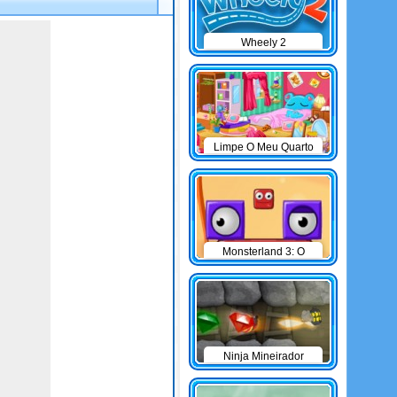
Wheely 2
Limpe O Meu Quarto
Monsterland 3: O
Retorno do Junior
Ninja Mineirador