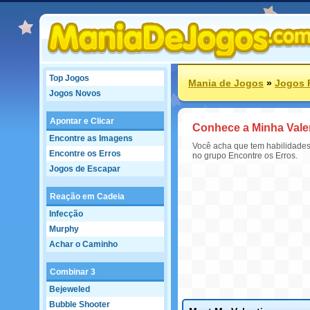
Top Jogos
Mania de Jogos
»
Jogos 
Jogos Novos
Apontar e Clicar
Conhece a Minha Vale
Encontre as Imagens
Você acha que tem habilidades
Encontre os Erros
no grupo Encontre os Erros.
Jogos de Escapar
Reação em Cadeia
Infecção
Murphy
Achar o Caminho
Combinar 3
Bejeweled
Bubble Shooter