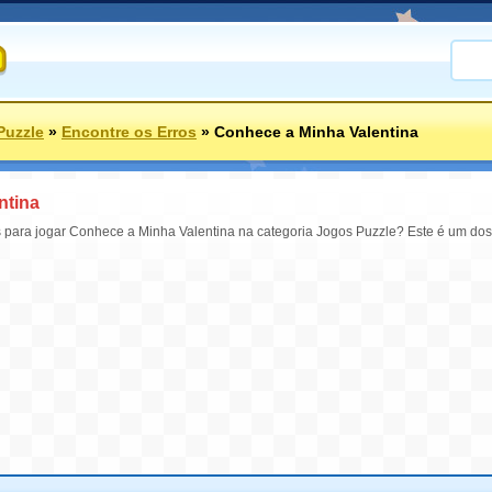
Puzzle
»
Encontre os Erros
»
Conhece a Minha Valentina
ntina
 para jogar Conhece a Minha Valentina na categoria Jogos Puzzle? Este é um do