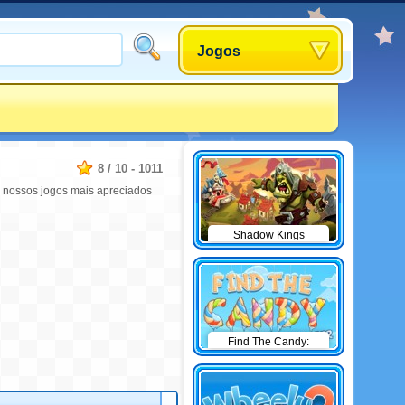
Jogos
8
/
10
-
1011
s nossos jogos mais apreciados
Shadow Kings
Find The Candy:
Winter