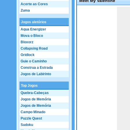
Meet My Valentine
Acerte as Cores
Game not loaded yet.
Zuma
Jogos aletórios
Aqua Energizer
Mova o Bloco
Bloxorz
Collapsing Road
Gridlock
Guie o Caminho
Construa a Estrada
Jogos de Labirinto
Top Jogos
Quebra-Cabeças
Jogos de Memória
Jogos de Memória
Campo Minado
Puzzle Quest
Sudoku