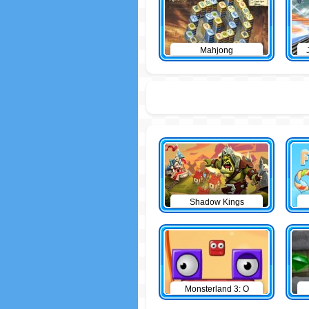
Mahjong
Shadow Kings
Monsterland 3: O
Retorno do Junior