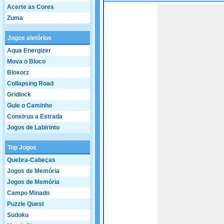
Acerte as Cores
Game not loaded yet.
Zuma
Jogos aletórios
Aqua Energizer
Mova o Bloco
Bloxorz
Collapsing Road
Gridlock
Guie o Caminho
Construa a Estrada
Jogos de Labirinto
Top Jogos
Quebra-Cabeças
Jogos de Memória
Jogos de Memória
Campo Minado
Puzzle Quest
Sudoku