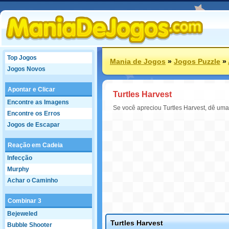
Top Jogos
Mania de Jogos
»
Jogos Puzzle
»
Jogos Novos
Apontar e Clicar
Turtles Harvest
Encontre as Imagens
Se você apreciou Turtles Harvest, dê uma
Encontre os Erros
Jogos de Escapar
Reação em Cadeia
Infecção
Murphy
Achar o Caminho
Combinar 3
Bejeweled
Turtles Harvest
Bubble Shooter