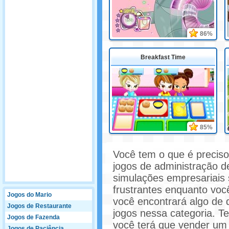
86%
Breakfast Time
85%
Você tem o que é precis
jogos de administração d
simulações empresariais 
frustrantes enquanto vo
Jogos do Mario
você encontrará algo de
Jogos de Restaurante
jogos nessa categoria. Te
Jogos de Fazenda
você terá que vender um
Jogos de Paciência