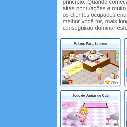
princípio. Quando começa
altas pontuações e muito
os clientes ocupados en
melhor você for, mais lo
conseguirão dominar este 
Felizes Para Sempre
79%
Jogo de Jantar de Cuti