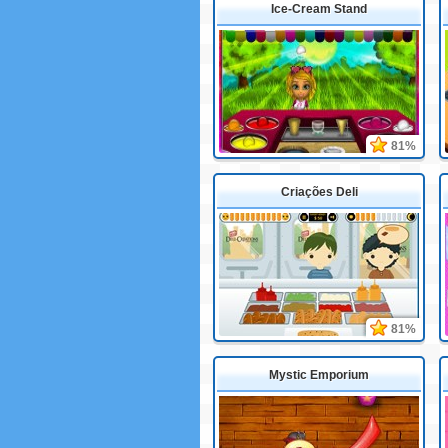
Ice-Cream Stand
81%
Criações Deli
81%
Mystic Emporium