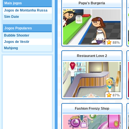
Mais jogos
Papa's Burgeria
Jogos de Montanha Russa
Sim Date
Jogos Populares
Bubble Shooter
Jogos de Vestir
88%
Mahjong
Restaurant Love 2
87%
Fashion Frenzy Shop