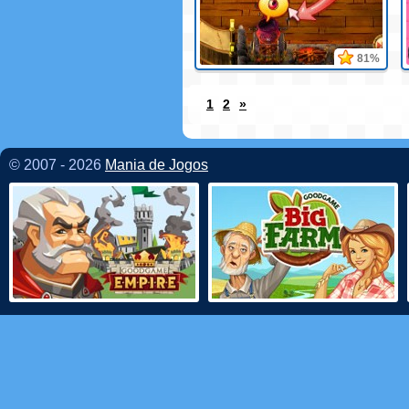
81%
1
2
»
© 2007 - 2026
Mania de Jogos