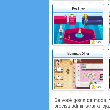
Pet Shop
84%
Momma's Diner
84%
Se você gosta de moda, 
precisa administrar a loj