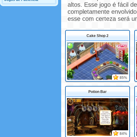
altos. Esse jogo é fácil 
completamente envolvido 
esse com certeza será u
Cake Shop 2
85%
Potion Bar
84%