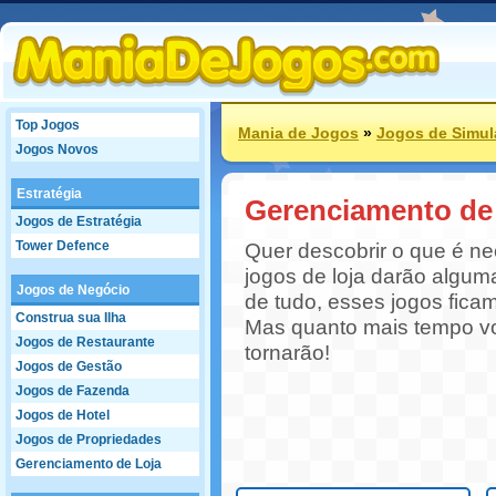
Top Jogos
Mania de Jogos
»
Jogos de Simu
Jogos Novos
Estratégia
Gerenciamento de
Jogos de Estratégia
Tower Defence
Quer descobrir o que é n
jogos de loja darão algum
Jogos de Negócio
de tudo, esses jogos ficam
Construa sua Ilha
Mas quanto mais tempo voc
Jogos de Restaurante
tornarão!
Jogos de Gestão
Jogos de Fazenda
Jogos de Hotel
Jogos de Propriedades
Gerenciamento de Loja