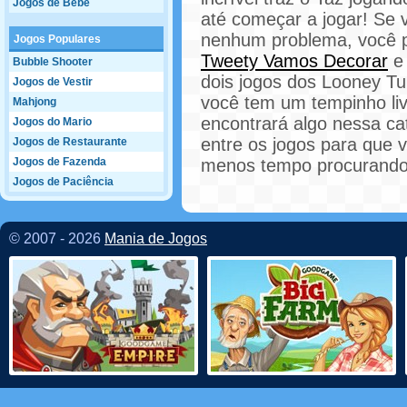
Jogos de Bebê
até começar a jogar! Se 
nenhum problema, você p
Jogos Populares
Tweety Vamos Decorar
e
Bubble Shooter
dois jogos dos Looney Tu
Jogos de Vestir
você tem um tempinho liv
Mahjong
encontrará algo nessa c
Jogos do Mario
entre os jogos para que
Jogos de Restaurante
Jogos de Fazenda
menos tempo procurando
Jogos de Paciência
© 2007 - 2026
Mania de Jogos