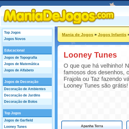
Top Jogos
Mania de Jogos
»
Jogos Infantis
Jogos Novos
Educacional
Looney Tunes
Jogos de Topografia
Jogos de Matemática
O que que há velhinho! 
Jogos de Alfabeto
famosos dos desenhos, o
Frajola ou Taz fazendo vá
Jogos de Decoração
Looney Tunes são grátis!
Decoração de Ambientes
Decoração de Jardins
Decoração de Bolos
Top Jogos
Jogos de Garfield
Apanha Terra
Looney Tunes