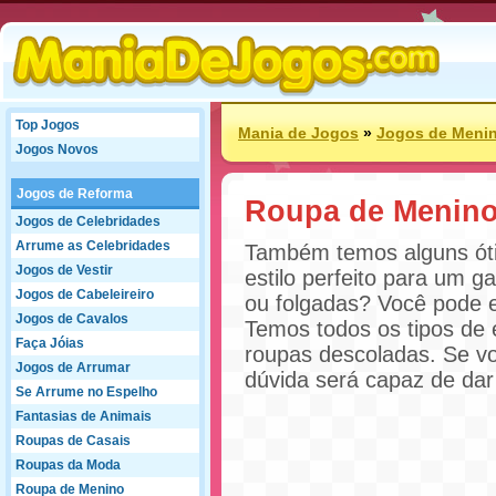
Top Jogos
Mania de Jogos
»
Jogos de Meni
Jogos Novos
Jogos de Reforma
Roupa de Menin
Jogos de Celebridades
Arrume as Celebridades
Também temos alguns ótim
Jogos de Vestir
estilo perfeito para um g
Jogos de Cabeleireiro
ou folgadas? Você pode e
Jogos de Cavalos
Temos todos os tipos de 
Faça Jóias
roupas descoladas. Se vo
Jogos de Arrumar
dúvida será capaz de dar
Se Arrume no Espelho
Fantasias de Animais
Roupas de Casais
Roupas da Moda
Roupa de Menino