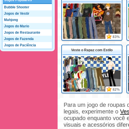
Jogos Populares
Bubble Shooter
Jogos de Vestir
Mahjong
Jogos do Mario
Jogos de Restaurante
83%
Jogos de Fazenda
Jogos de Paciência
Veste o Rapaz com Estilo
82%
Para um jogo de roupas 
legais, experimente o
Ves
ocupado enquanto você e
visuais e acessórios dif