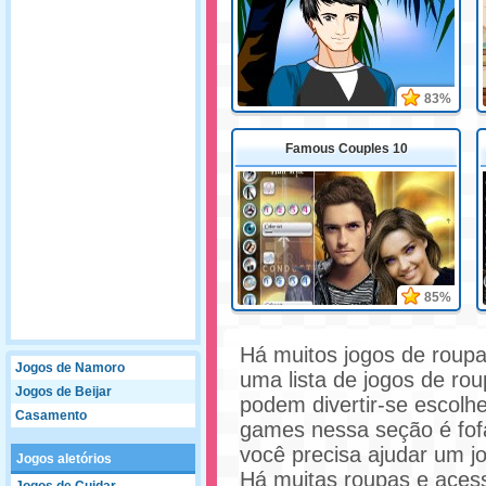
83%
Famous Couples 10
85%
Há muitos jogos de roup
Jogos de Namoro
uma lista de jogos de ro
Jogos de Beijar
podem divertir-se escolh
Casamento
games nessa seção é fofa
você precisa ajudar um jo
Jogos aletórios
Há muitas roupas e acess