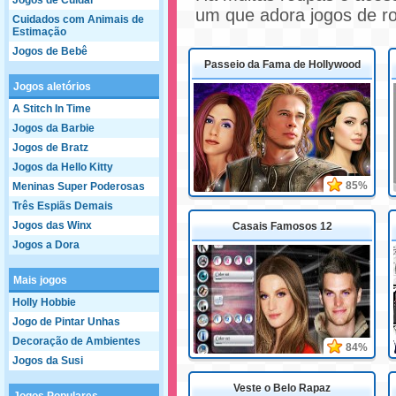
Jogos de Cuidar
um que adora jogos de rou
Cuidados com Animais de
Estimação
Jogos de Bebê
Passeio da Fama de Hollywood
Jogos aletórios
A Stitch In Time
Jogos da Barbie
Jogos de Bratz
Jogos da Hello Kitty
85%
Meninas Super Poderosas
Três Espiãs Demais
Jogos das Winx
Casais Famosos 12
Jogos a Dora
Mais jogos
Holly Hobbie
Jogo de Pintar Unhas
Decoração de Ambientes
84%
Jogos da Susi
Veste o Belo Rapaz