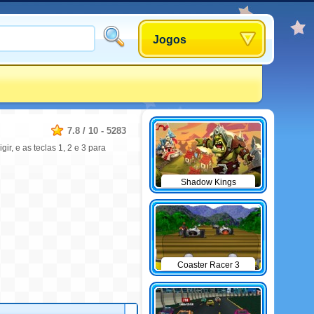
Jogos
7.8
/
10
-
5283
r, e as teclas 1, 2 e 3 para
Shadow Kings
Coaster Racer 3