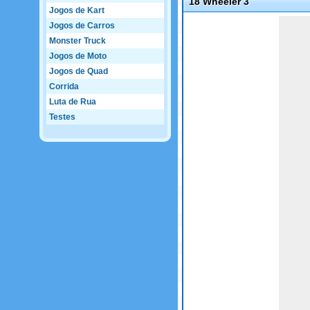
18 Wheeler 3
Jogos de Kart
Game not loaded yet.
Jogos de Carros
Monster Truck
Jogos de Moto
Jogos de Quad
Corrida
Luta de Rua
Testes