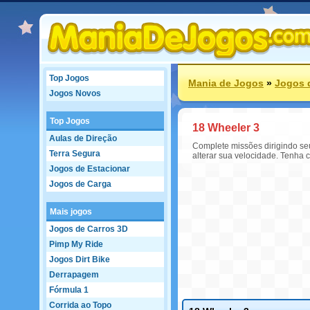
Top Jogos
Mania de Jogos
»
Jogos 
Jogos Novos
Top Jogos
18 Wheeler 3
Aulas de Direção
Complete missões dirigindo seu 
Terra Segura
alterar sua velocidade. Tenha 
Jogos de Estacionar
Jogos de Carga
Mais jogos
Jogos de Carros 3D
Pimp My Ride
Jogos Dirt Bike
Derrapagem
Fórmula 1
Corrida ao Topo