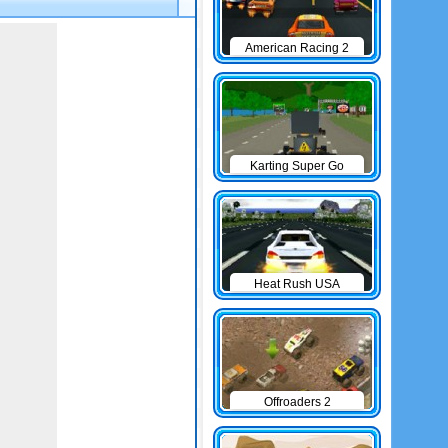
American Racing 2
Karting Super Go
Heat Rush USA
Offroaders 2