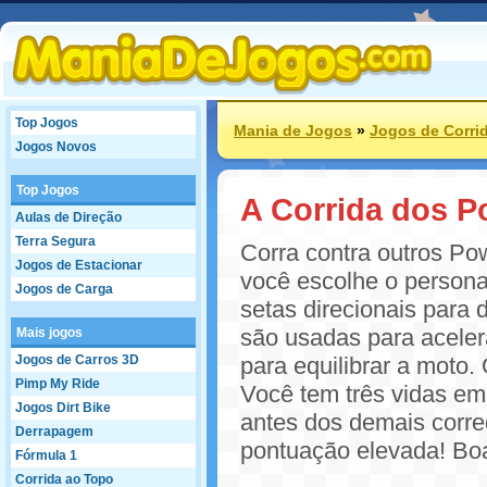
Top Jogos
Mania de Jogos
»
Jogos de Corri
Jogos Novos
Top Jogos
A Corrida dos 
Aulas de Direção
Terra Segura
Corra contra outros Po
Jogos de Estacionar
você escolhe o persona
Jogos de Carga
setas direcionais para 
são usadas para acelera
Mais jogos
Jogos de Carros 3D
para equilibrar a moto. 
Pimp My Ride
Você tem três vidas em 
Jogos Dirt Bike
antes dos demais corre
Derrapagem
pontuação elevada! Boa
Fórmula 1
Corrida ao Topo