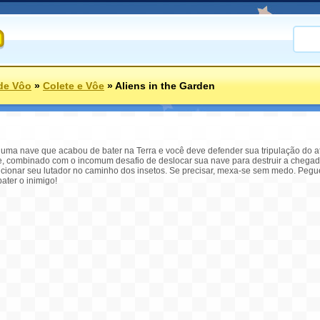
de Vôo
»
Colete e Vôe
»
Aliens in the Garden
e uma nave que acabou de bater na Terra e você deve defender sua tripulação do
re, combinado com o incomum desafio de deslocar sua nave para destruir a chegad
icionar seu lutador no caminho dos insetos. Se precisar, mexa-se sem medo. Pegu
ater o inimigo!