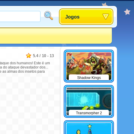
Jogos
5.4
/
10
-
13
 ataque dos humanos! Este é um
a do ataque devastador dos...
e as almas dos insetos para
Shadow Kings
Transmorpher 2