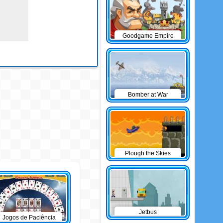
Goodgame Empire
Bomber at War
Plough the Skies
Jetbus
Jogos de Paciência