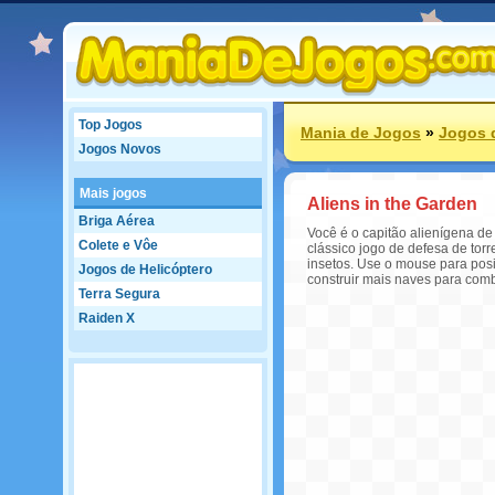
Top Jogos
Mania de Jogos
»
Jogos 
Jogos Novos
Mais jogos
Aliens in the Garden
Briga Aérea
Você é o capitão alienígena d
Colete e Vôe
clássico jogo de defesa de tor
insetos. Use o mouse para pos
Jogos de Helicóptero
construir mais naves para comb
Terra Segura
Raiden X