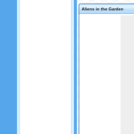
Aliens in the Garden
Game not loaded yet.