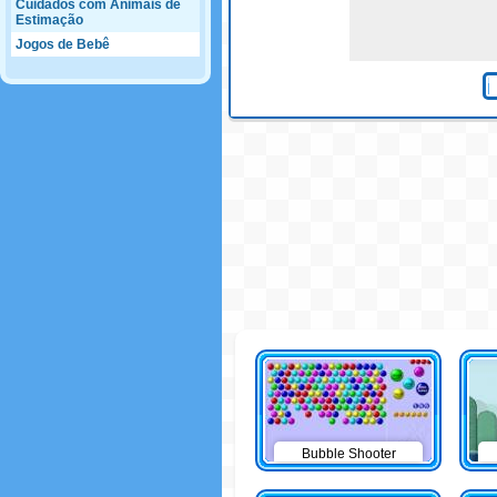
Cuidados com Animais de
Estimação
Jogos de Bebê
Bubble Shooter