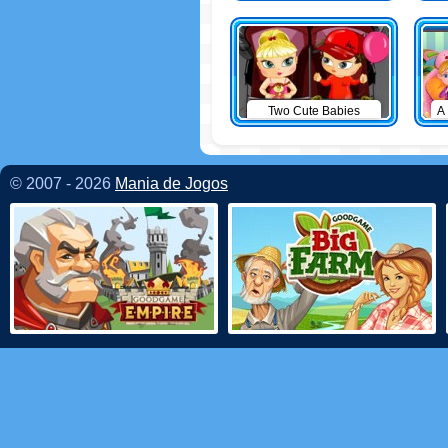
Two Cute Babies
A
© 2007 - 2026
Mania de Jogos