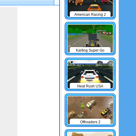
American Racing 2
Karting Super Go
Heat Rush USA
Offroaders 2