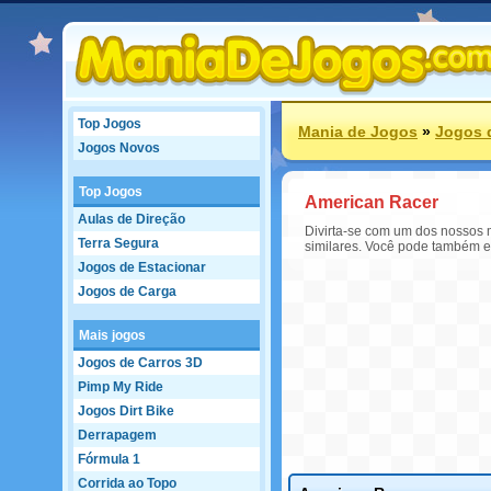
Top Jogos
Mania de Jogos
»
Jogos 
Jogos Novos
Top Jogos
American Racer
Aulas de Direção
Divirta-se com um dos nossos m
Terra Segura
similares. Você pode também e
Jogos de Estacionar
Jogos de Carga
Mais jogos
Jogos de Carros 3D
Pimp My Ride
Jogos Dirt Bike
Derrapagem
Fórmula 1
Corrida ao Topo