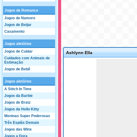
Jogos de Romance
Jogos de Namoro
Jogos de Beijar
Casamento
Jogos aletórios
Jogos de Cuidar
Ashlynn Ella
Cuidados com Animais de
Game not loaded yet.
Estimação
Jogos de Bebê
Jogos aletórios
A Stitch In Time
Jogos da Barbie
Jogos de Bratz
Jogos da Hello Kitty
Meninas Super Poderosas
Três Espiãs Demais
Jogos das Winx
Jogos a Dora