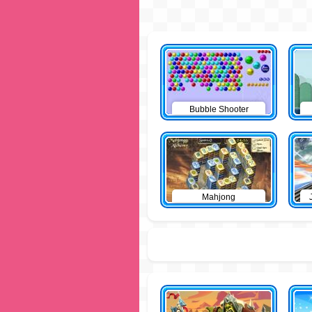
Bubble Shooter
Mahjong