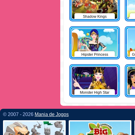
Shadow Kings
Hipster Princess
G
Monster High Star
© 2007 - 2026
Mania de Jogos