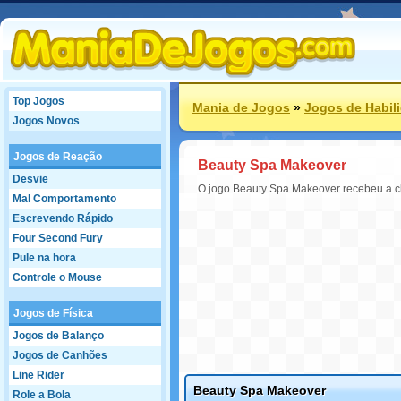
Top Jogos
Mania de Jogos
»
Jogos de Habil
Jogos Novos
Jogos de Reação
Beauty Spa Makeover
Desvie
O jogo Beauty Spa Makeover recebeu a cl
Mal Comportamento
Escrevendo Rápido
Four Second Fury
Pule na hora
Controle o Mouse
Jogos de Física
Jogos de Balanço
Jogos de Canhões
Line Rider
Beauty Spa Makeover
Role a Bola