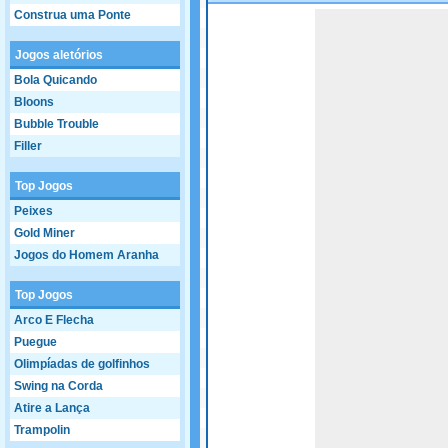
Construa uma Ponte
Game not loaded yet.
Jogos aletórios
Bola Quicando
Bloons
Bubble Trouble
Filler
Top Jogos
Peixes
Gold Miner
Jogos do Homem Aranha
Top Jogos
Arco E Flecha
Puegue
Olimpíadas de golfinhos
Swing na Corda
Atire a Lança
Trampolin