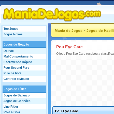
Top Jogos
Mania de Jogos
»
Jogos de Habil
Jogos Novos
Jogos de Reação
Pou Eye Care
Desvie
O jogo Pou Eye Care recebeu a classifica
Mal Comportamento
Escrevendo Rápido
Four Second Fury
Pule na hora
Controle o Mouse
Jogos de Física
Jogos de Balanço
Jogos de Canhões
Line Rider
Pou Eye Care
Role a Bola