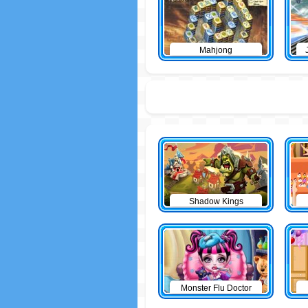
Mahjong
Shadow Kings
Monster Flu Doctor