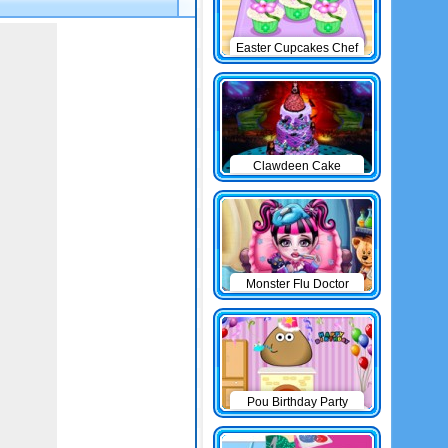
Easter Cupcakes Chef
Clawdeen Cake
Monster Flu Doctor
Pou Birthday Party