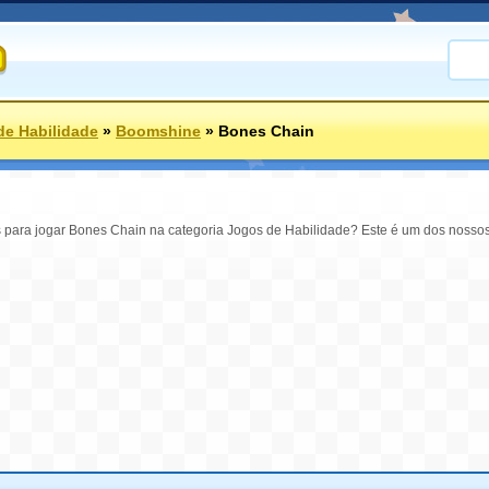
de Habilidade
»
Boomshine
»
Bones Chain
 para jogar Bones Chain na categoria Jogos de Habilidade? Este é um dos nosso