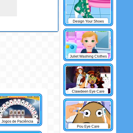
Design Your Shoes
Juliet Washing Clothes
Clawdeen Eye Care
Jogos de Paciência
Pou Eye Care