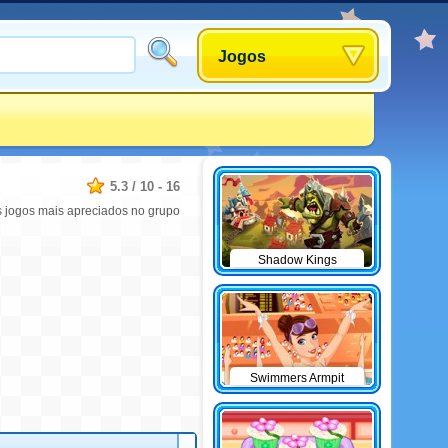
Jogos
5.3
/
10
-
16
s jogos mais apreciados no grupo
Shadow Kings
Swimmers Armpit