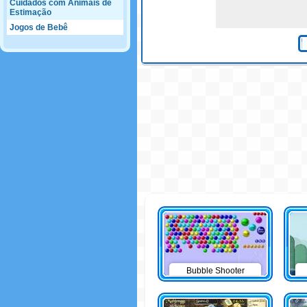
Cuidados com Animais de
Estimação
Jogos de Bebê
Bubble Shooter