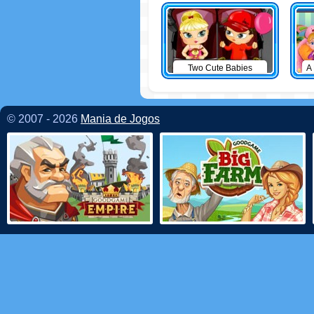
Two Cute Babies
A
© 2007 - 2026
Mania de Jogos