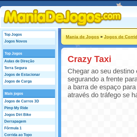
Top Jogos
Mania de Jogos
»
Jogos de Corri
Jogos Novos
Top Jogos
Crazy Taxi
Aulas de Direção
Terra Segura
Chegar ao seu destino o
Jogos de Estacionar
segurando a frente para
Jogos de Carga
a barra de espaço para 
através do tráfego se 
Mais jogos
Jogos de Carros 3D
Pimp My Ride
Jogos Dirt Bike
Derrapagem
Fórmula 1
Corrida ao Topo