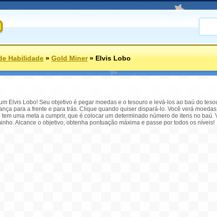
de Habilidade
»
Gold Miner
»
Elvis Lobo
. um Elvis Lobo! Seu objetivo é pegar moedas e o tesouro e levá-los ao baú do te
nça para a frente e para trás. Clique quando quiser dispará-lo. Você verá moedas
cê tem uma meta a cumprir, que é colocar um determinado número de itens no baú
inho. Alcance o objetivo, obtenha pontuação máxima e passe por todos os níveis!