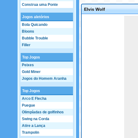
Construa uma Ponte
Elvis Wolf
Jogos aletórios
Game not loaded yet.
Bola Quicando
Bloons
Bubble Trouble
Filler
Top Jogos
Peixes
Gold Miner
Jogos do Homem Aranha
Top Jogos
Arco E Flecha
Puegue
Olimpíadas de golfinhos
Swing na Corda
Atire a Lança
Trampolin