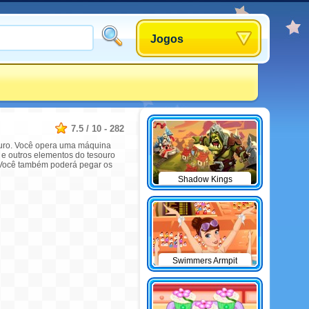
Jogos
7.5
/
10
-
282
souro. Você opera uma máquina
 e outros elementos do tesouro
. Você também poderá pegar os
Shadow Kings
Swimmers Armpit