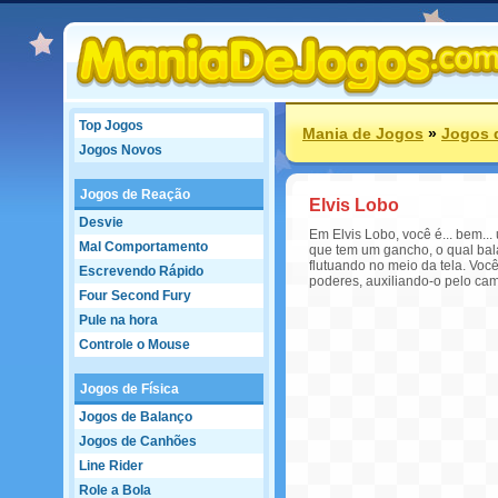
Top Jogos
Mania de Jogos
»
Jogos 
Jogos Novos
Jogos de Reação
Elvis Lobo
Desvie
Em Elvis Lobo, você é... bem..
Mal Comportamento
que tem um gancho, o qual bala
flutuando no meio da tela. Vo
Escrevendo Rápido
poderes, auxiliando-o pelo cam
Four Second Fury
Pule na hora
Controle o Mouse
Jogos de Física
Jogos de Balanço
Jogos de Canhões
Line Rider
Role a Bola