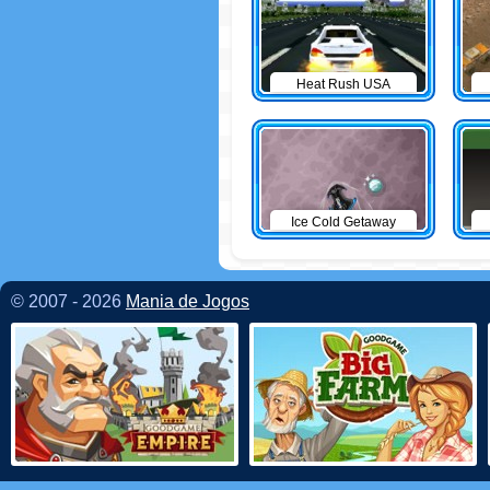
Heat Rush USA
Ice Cold Getaway
© 2007 - 2026
Mania de Jogos