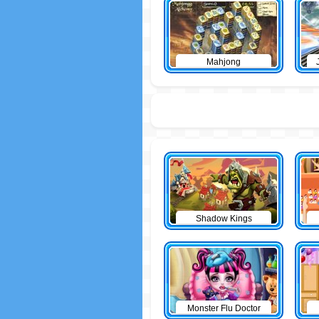
Mahjong
Shadow Kings
Monster Flu Doctor