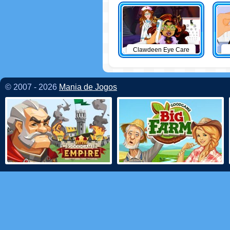
Clawdeen Eye Care
© 2007 - 2026
Mania de Jogos