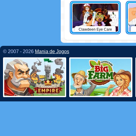
Clawdeen Eye Care
© 2007 - 2026
Mania de Jogos