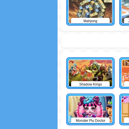
Mahjong
Shadow Kings
Monster Flu Doctor