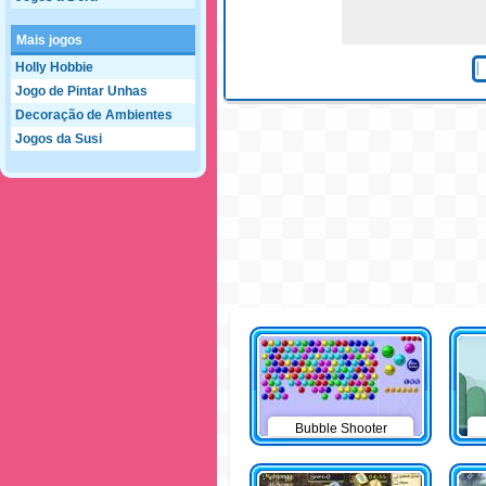
Mais jogos
Holly Hobbie
Jogo de Pintar Unhas
Decoração de Ambientes
Jogos da Susi
Bubble Shooter