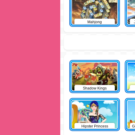
Mahjong
Shadow Kings
Hipster Princess
G