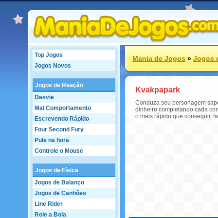
Top Jogos
Mania de Jogos
»
Jogos 
Jogos Novos
Jogos de Reação
Kvakpapark
Desvie
Conduza seu personagem sapo p
Mal Comportamento
dinheiro completando cada corr
o mais rápido que conseguir, f
Escrevendo Rápido
Four Second Fury
Pule na hora
Controle o Mouse
Jogos de Física
Jogos de Balanço
Jogos de Canhões
Line Rider
Role a Bola