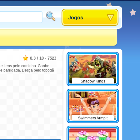
Jogos
8.3
/
10
-
7523
ue itens pelo caminho. Ganhe
 e barrigada. Desça pelo tobogã
Shadow Kings
Swimmers Armpit