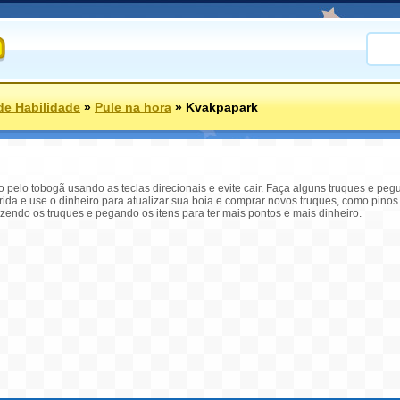
de Habilidade
»
Pule na hora
»
Kvakpapark
elo tobogã usando as teclas direcionais e evite cair. Faça alguns truques e peg
ida e use o dinheiro para atualizar sua boia e comprar novos truques, como pinos
azendo os truques e pegando os itens para ter mais pontos e mais dinheiro.