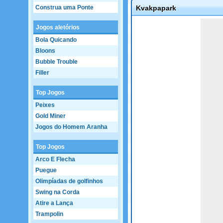
Construa uma Ponte
Kvakpapark
Game not loaded yet.
Jogos aletórios
Bola Quicando
Bloons
Bubble Trouble
Filler
Top Jogos
Peixes
Gold Miner
Jogos do Homem Aranha
Top Jogos
Arco E Flecha
Puegue
Olimpíadas de golfinhos
Swing na Corda
Atire a Lança
Trampolin