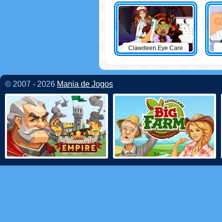
Clawdeen Eye Care
© 2007 - 2026
Mania de Jogos