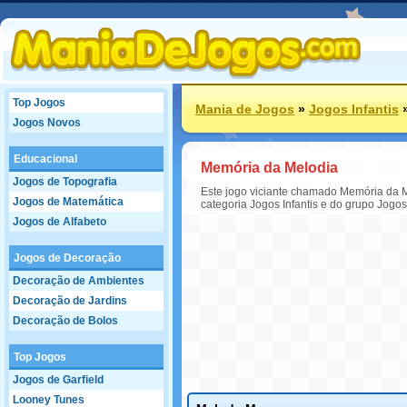
Top Jogos
Mania de Jogos
»
Jogos Infantis
Jogos Novos
Educacional
Memória da Melodia
Jogos de Topografia
Este jogo viciante chamado Memória da M
Jogos de Matemática
categoria Jogos Infantis e do grupo Jogo
Jogos de Alfabeto
Jogos de Decoração
Decoração de Ambientes
Decoração de Jardins
Decoração de Bolos
Top Jogos
Jogos de Garfield
Looney Tunes