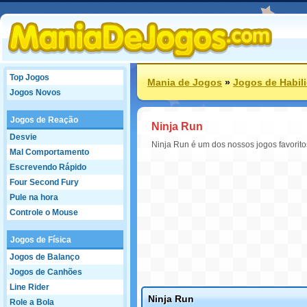
Top Jogos
Mania de Jogos
»
Jogos de Habil
Jogos Novos
Jogos de Reação
Ninja Run
Desvie
Ninja Run é um dos nossos jogos favorito
Mal Comportamento
Escrevendo Rápido
Four Second Fury
Pule na hora
Controle o Mouse
Jogos de Física
Jogos de Balanço
Jogos de Canhões
Line Rider
Ninja Run
Role a Bola