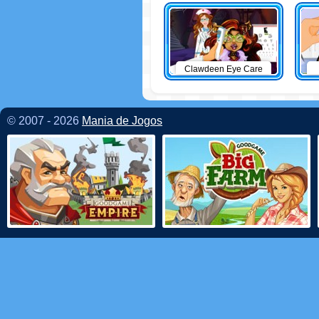
Clawdeen Eye Care
© 2007 - 2026
Mania de Jogos