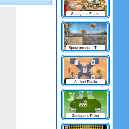
Goodgame Empire
Spectromancer: Truth
& Beauty
Ancient Persia
Solitaire
Goodgame Poker