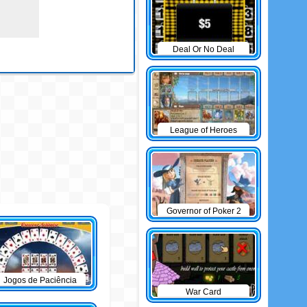
Deal Or No Deal
League of Heroes
Governor of Poker 2
Jogos de Paciência
War Card