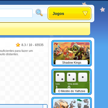
Jogos
8.3
/
10
-
65535
suficientes para fazer um
ito distantes.
Shadow Kings
O Mestre do Yathzee