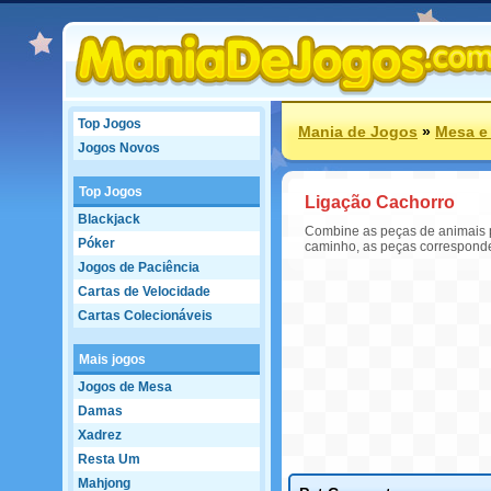
Top Jogos
Mania de Jogos
»
Mesa e
Jogos Novos
Top Jogos
Ligação Cachorro
Blackjack
Combine as peças de animais pa
Póker
caminho, as peças corresponde
Jogos de Paciência
Cartas de Velocidade
Cartas Colecionáveis
Mais jogos
Jogos de Mesa
Damas
Xadrez
Resta Um
Mahjong