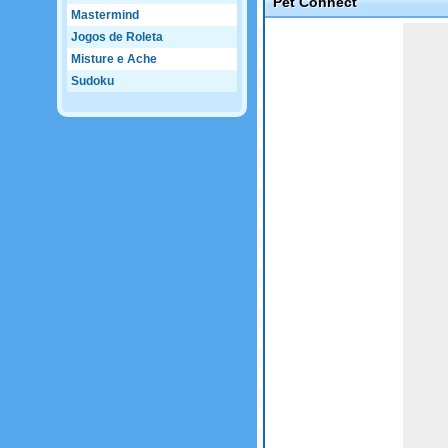
Pet Connect
Mastermind
Game not loaded yet.
Jogos de Roleta
Misture e Ache
Sudoku