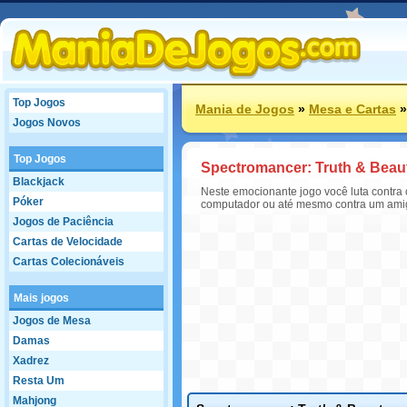
Top Jogos
Mania de Jogos
»
Mesa e Cartas
Jogos Novos
Top Jogos
Spectromancer: Truth & Beau
Blackjack
Neste emocionante jogo você luta contra o
Póker
computador ou até mesmo contra um amigo
Jogos de Paciência
Cartas de Velocidade
Cartas Colecionáveis
Mais jogos
Jogos de Mesa
Damas
Xadrez
Resta Um
Mahjong