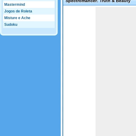
Spectromancer: Truth & Beauty
Mastermind
Game not loaded yet.
Jogos de Roleta
Misture e Ache
Sudoku