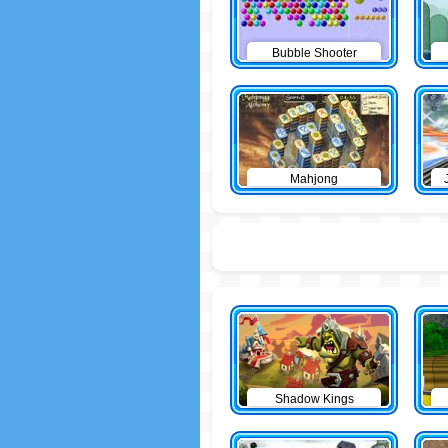
Bubble Shooter
Mahjong
Shadow Kings