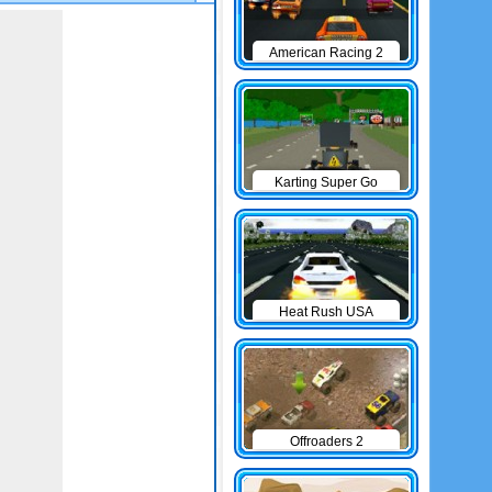
American Racing 2
Karting Super Go
Heat Rush USA
Offroaders 2