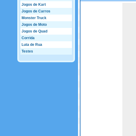
Jogos de Kart
Game not loaded yet.
Jogos de Carros
Monster Truck
Jogos de Moto
Jogos de Quad
Corrida
Luta de Rua
Testes