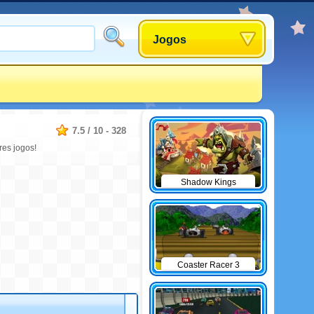
Jogos
7.5
/
10
-
328
res jogos!
Shadow Kings
Coaster Racer 3