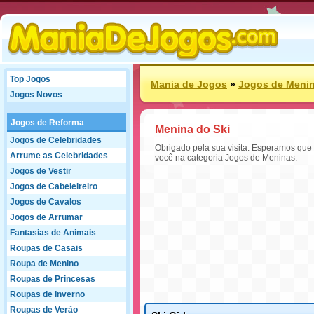
Top Jogos
Mania de Jogos
»
Jogos de Meni
Jogos Novos
Jogos de Reforma
Menina do Ski
Jogos de Celebridades
Obrigado pela sua visita. Esperamos que
Arrume as Celebridades
você na categoria Jogos de Meninas.
Jogos de Vestir
Jogos de Cabeleireiro
Jogos de Cavalos
Jogos de Arrumar
Fantasias de Animais
Roupas de Casais
Roupa de Menino
Roupas de Princesas
Roupas de Inverno
Roupas de Verão