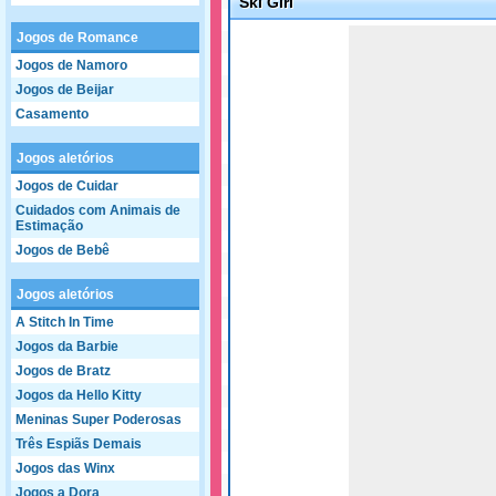
Ski Girl
Game not loaded yet.
Jogos de Romance
Jogos de Namoro
Jogos de Beijar
Casamento
Jogos aletórios
Jogos de Cuidar
Cuidados com Animais de
Estimação
Jogos de Bebê
Jogos aletórios
A Stitch In Time
Jogos da Barbie
Jogos de Bratz
Jogos da Hello Kitty
Meninas Super Poderosas
Três Espiãs Demais
Jogos das Winx
Jogos a Dora