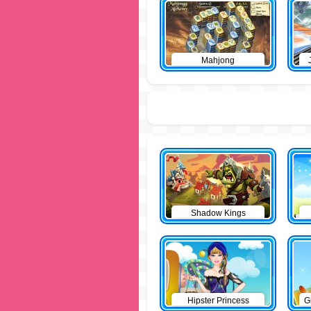
Mahjong
Shadow Kings
Hipster Princess
G