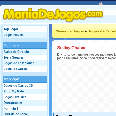
Top Jogos
Mania de Jogos
»
Jogos de Corri
Jogos Novos
Top Jogos
Smiley Chaser
Aulas de Direção
Divirta-se com um dos nossos melhores jo
Terra Segura
jogos similares. Você pode também exper
Jogos de Estacionar
Jogos de Carga
Mais jogos
Jogos de Carros 3D
Pimp My Ride
Jogos Dirt Bike
Derrapagem
Fórmula 1
Corrida ao Topo