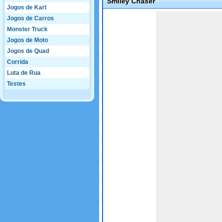
Smiley Chaser
Jogos de Kart
Game not loaded yet.
Jogos de Carros
Monster Truck
Jogos de Moto
Jogos de Quad
Corrida
Luta de Rua
Testes