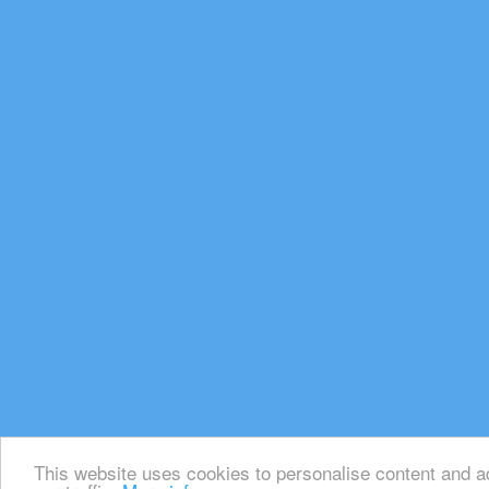
This website uses cookies to personalise content and ad