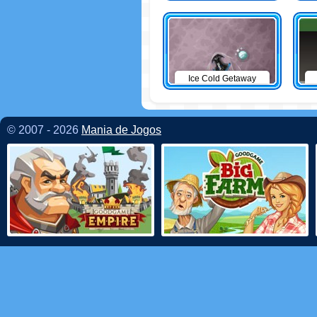
Ice Cold Getaway
© 2007 - 2026
Mania de Jogos